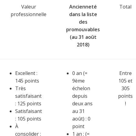
Valeur
Ancienneté
Total
professionnelle
dans la liste
des
promouvables
(au 31 août
2018)
Excellent :
0 an (=
Entre
145 points
9ème
105 et
Très
échelon
305
satisfaisant
depuis
points
: 125 points
deux ans
!
Satisfaisant
au 31
: 105 points
août) : 0
À
point
consolider :
1 an : (=