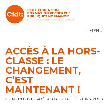
Skip
to
CFDT ÉDUCATION
content
FORMATION RECHERCHE
PUBLIQUES NORMANDIE
LE CHANGEMENT DANS L'ÉDUCATION
MENU
ACCÈS À LA HORS-
CLASSE : LE
CHANGEMENT,
C’EST
MAINTENANT !
>
MIS EN AVANT
>
ACCÈS À LA HORS-CLASSE : LE CHANGEMENT, C’E