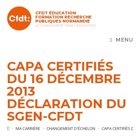
Skip
to
CFDT ÉDUCATION
content
FORMATION RECHERCHE
PUBLIQUES NORMANDIE
LE CHANGEMENT DANS L'ÉDUCATION
MENU
CAPA CERTIFIÉS
DU 16 DÉCEMBRE
2013
DÉCLARATION DU
SGEN-CFDT
>
MA CARRIÈRE
>
CHANGEMENT D'ÉCHELON
>
CAPA CERTIFIÉS DU