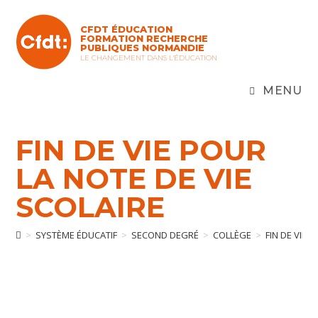
Skip
to
CFDT ÉDUCATION
content
FORMATION RECHERCHE
PUBLIQUES NORMANDIE
LE CHANGEMENT DANS L'ÉDUCATION
MENU
FIN DE VIE POUR
LA NOTE DE VIE
SCOLAIRE
>
SYSTÈME ÉDUCATIF
>
SECOND DEGRÉ
>
COLLÈGE
>
FIN DE VIE 