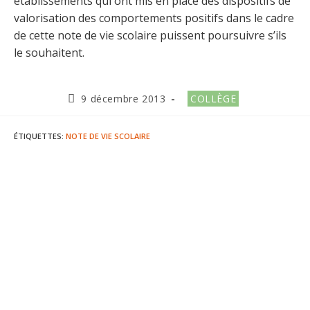
établissements qui ont mis en place des dispositifs de
valorisation des comportements positifs dans le cadre
de cette note de vie scolaire puissent poursuivre s’ils
le souhaitent.
Publication
Post
9 décembre 2013
COLLÈGE
publiée :
category:
ÉTIQUETTES
:
NOTE DE VIE SCOLAIRE