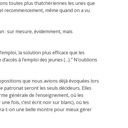
itions toutes plus thatchériennes les unes que
éternel recommencement, même quand on a vu
u un : sur mesure, évidemment, mais
’emploi, la solution plus efficace que les
e d’accès à l’emploi des jeunes (…)
.
" N’oublions
ropositions que nous avions déjà évoquées lors
 le patronat seront les seuls décideurs. Elles
orme générale de l’enseignement, où les
 fois, c’est écrit noir sur blanc), où les
rira-t-on une belle montre pour mieux gérer