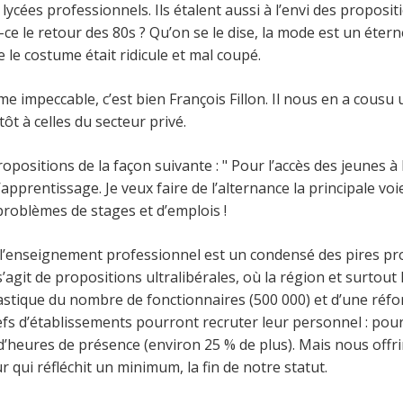
lycées professionnels. Ils étalent aussi à l’envi des propos
st-ce le retour des 80s ? Qu’on se le dise, la mode est un 
 le costume était ridicule et mal coupé.
me impeccable, c’est bien François Fillon. Il nous en a cous
 à celles du secteur privé.
opositions de la façon suivante : " Pour l’accès des jeunes à l
 l’apprentissage. Je veux faire de l’alternance la principale voi
problèmes de stages et d’emplois !
ur l’enseignement professionnel est un condensé des pires p
 s’agit de propositions ultralibérales, où la région et surtout
rastique du nombre de fonctionnaires (500 000) et d’une réf
 d’établissements pourront recruter leur personnel : pour une
 d’heures de présence (environ 25 % de plus). Mais nous off
qui réfléchit un minimum, la fin de notre statut.