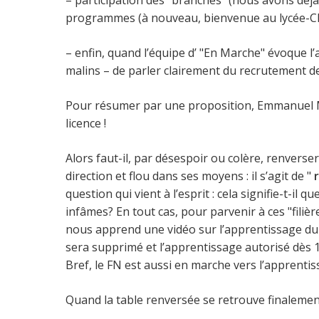
– participation des "branches" (nous avons déjà
programmes (à nouveau, bienvenue au lycée-CF
– enfin, quand l’équipe d’ "En Marche" évoque l’
malins – de parler clairement du recrutement de
Pour résumer par une proposition, Emmanuel Mac
licence !
Alors faut-il, par désespoir ou colère, renvers
direction et flou dans ses moyens : il s’agit de "
question qui vient à l’esprit : cela signifie-t-il 
infâmes? En tout cas, pour parvenir à ces "filiè
nous apprend une vidéo sur l’apprentissage du si
sera supprimé et l’apprentissage autorisé dès 14
Bref, le FN est aussi en marche vers l’apprentiss
Quand la table renversée se retrouve finalemen