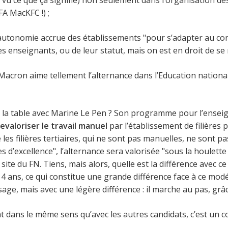
 vu ce que ça signifie) non seulement dans l’organisation de
A MacKFC !) ;
autonomie accrue des établissements "pour s’adapter au conte
s enseignants, ou de leur statut, mais on est en droit de se
ron aime tellement l’alternance dans l’Education nationale
er la table avec Marine Le Pen ? Son programme pour l’enseig
revaloriser le travail manuel
par l’établissement de filières 
que les filières tertiaires, qui ne sont pas manuelles, ne sont 
res d’excellence", l’alternance sera valorisée "sous la houlet
te du FN. Tiens, mais alors, quelle est la différence avec c
 ans, ce qui constitue une grande différence face à ce modéré
age, mais avec une légère différence : il marche au pas, grâce
t dans le même sens qu’avec les autres candidats, c’est un c