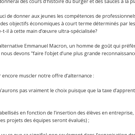
nnerai des cours d’histoire du burger et des sauces à la plac
ouci de donner aux jeunes les compétences de professionnels E
des objectifs économiques à court terme déterminés par les in
ve-t-il à cette main d’œuvre ultra-spécialisée?
l’alternative Emmanuel Macron, un homme de goût qui préfère 
ue nous devons "faire l’objet d’une plus grande reconnaissan
ir encore muscler notre offre d’alternance :
 n’aurons pas vraiment le choix puisque que la taxe d’appren
ellisés en fonction de l’insertion des élèves en entreprise,
es projets des équipes seront évalués) ;