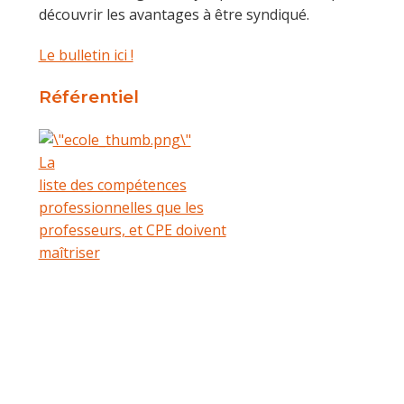
découvrir les avantages à être syndiqué.
Le bulletin ici !
Référentiel
La
liste des com­pé­tences
pro­fes­sion­nelles que les
pro­fes­seurs, et CPE doivent
maî­triser