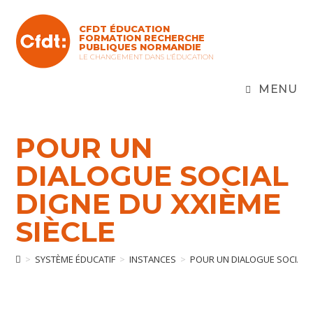
Skip
to
CFDT ÉDUCATION
content
FORMATION RECHERCHE
PUBLIQUES NORMANDIE
LE CHANGEMENT DANS L'ÉDUCATION
MENU
POUR UN
DIALOGUE SOCIAL
DIGNE DU XXIÈME
SIÈCLE
>
SYSTÈME ÉDUCATIF
>
INSTANCES
>
POUR UN DIALOGUE SOCIAL D