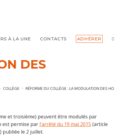
TOGGLE
RS À LA UNE
CONTACTS
ADHÉRER
WEBSITE
ON DES
SEARCH
>
COLLÈGE
>
RÉFORME DU COLLÈGE : LA MODULATION DES HORAIRES DISCI
ième et troisième) peuvent être modulés par
n est permise par
l’arrêté du 19 mai 2015
(article
 publiée le 2 juillet.