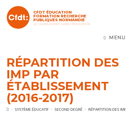
Skip
to
CFDT ÉDUCATION
content
FORMATION RECHERCHE
PUBLIQUES NORMANDIE
LE CHANGEMENT DANS L'ÉDUCATION
MENU
RÉPARTITION DES
IMP PAR
ÉTABLISSEMENT
(2016-2017)
>
SYSTÈME ÉDUCATIF
>
SECOND DEGRÉ
>
RÉPARTITION DES IMP PA