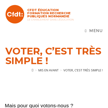
Skip
to
CFDT ÉDUCATION
content
FORMATION RECHERCHE
PUBLIQUES NORMANDIE
LE CHANGEMENT DANS L'ÉDUCATION
MENU
VOTER, C’EST TRÈS
SIMPLE !
>
MIS EN AVANT
>
VOTER, C’EST TRÈS SIMPLE !
Mais pour quoi votons-nous ?