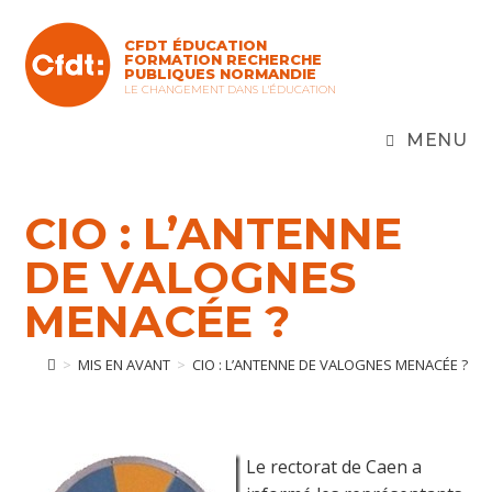
Skip
to
CFDT ÉDUCATION
content
FORMATION RECHERCHE
PUBLIQUES NORMANDIE
LE CHANGEMENT DANS L'ÉDUCATION
MENU
CIO : L’ANTENNE
DE VALOGNES
MENACÉE ?
>
MIS EN AVANT
>
CIO : L’ANTENNE DE VALOGNES MENACÉE ?
Le rectorat de Caen a