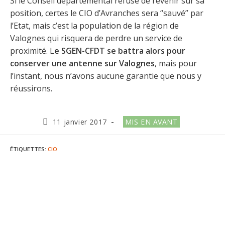
Si le Conseil départemental refuse de revenir sur sa
position, certes le CIO d’Avranches sera “sauvé” par
l’Etat, mais c’est la population de la région de
Valognes qui risquera de perdre un service de
proximité. L
e SGEN-CFDT se battra alors pour
conserver une antenne sur Valognes
, mais pour
l’instant, nous n’avons aucune garantie que nous y
réussirons.
Publication
Post
11 janvier 2017
MIS EN AVANT
publiée :
category:
ÉTIQUETTES
:
CIO